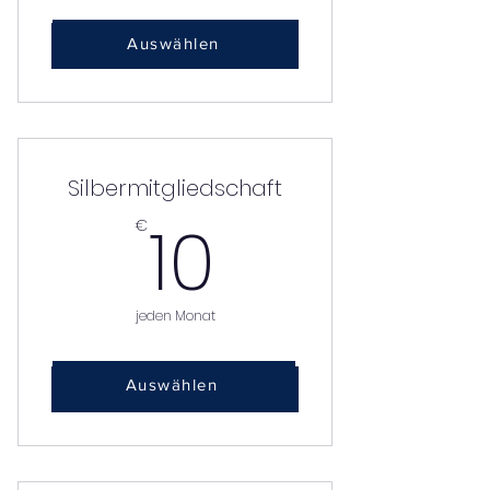
Auswählen
Sofort kaufen
Silbermitgliedschaft
10€
10
€
jeden Monat
Auswählen
Sofort kaufen