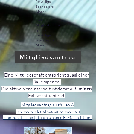
freiwillige
Spende pro
Monat
* 5 €
Mitgliedsbeitra
g + 5 €
freiwillige
Spende pro
Monat
Mitgliedsantrag
Eine Mitgliedschaft entspricht quasi einer
Dauerspende.
Die aktive Vereinsarbeit ist damit auf
keinen
Fall verpflichtend.
Mitgliedsantrag ausfüllen &
in unseren Briefkasten einwerfen
eine zusätzliche I
nfo an unsere E-Mail hilft uns