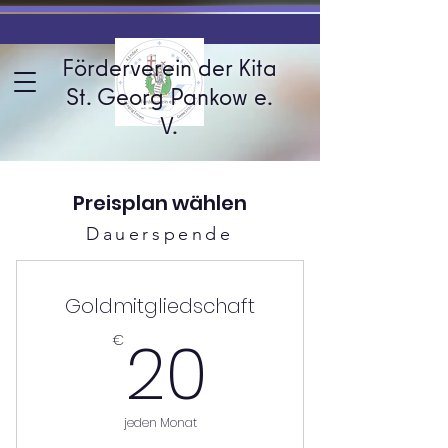
Förderverein der Kita
St. Georg Pankow e.
V.
Preisplan wählen
Dauerspende
Goldmitgliedschaft
20€
20
€
jeden Monat