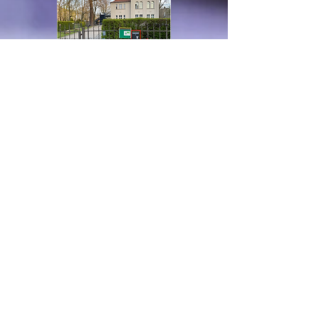
Tipp: Euren Beitrag könnt ihr wie eine 
Spende steuerlich geltend machen – 
wir sind ein offiziell anerkannter 
gemeinnütziger Verein und stellen 
auch Spendenquittungen aus. Der 
Fiskus übernimmt somit einen Teil 
Förderverein der Kindertagesstätte Sankt Georg Pankow e.V.
deines Beitrages! ;-)
Breite Straße 44 | 13187 Berlin |
fv-kita-stgeorg@fn.de
Vereinsregister Amtsgericht Berlin-Charlottenburg VR 39730 B